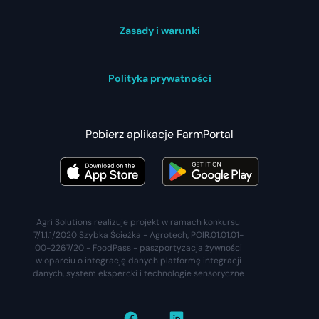
Zasady i warunki
Polityka prywatności
Pobierz aplikacje FarmPortal
Agri Solutions realizuje projekt w ramach konkursu
7/1.1.1/2020 Szybka Ścieżka - Agrotech, POIR.01.01.01-
00-2267/20 - FoodPass - paszportyzacja żywności
w oparciu o integrację danych platformę integracji
danych, system ekspercki i technologie sensoryczne