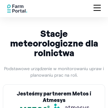
Stacje
meteorologiczne dla
rolnictwa
Podstawowe urządzenie w monitorowaniu upraw i
planowaniu prac na roli.
Jesteśmy partnerem Metos i
Atmesys