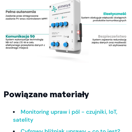
Powiązane materiały
Monitoring upraw i pól - czujniki, IoT,
satelity
Cyfrowy bliźniak uprawy - co to jest?