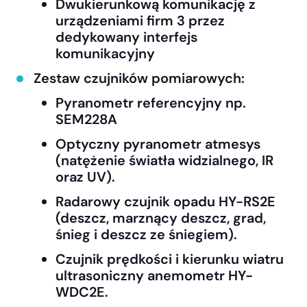
Dwukierunkową komunikację z
urządzeniami firm 3 przez
dedykowany interfejs
komunikacyjny
Zestaw czujników pomiarowych:
Pyranometr referencyjny np.
SEM228A
Optyczny pyranometr atmesys
(natężenie światła widzialnego, IR
oraz UV).
Radarowy czujnik opadu HY-RS2E
(deszcz, marznący deszcz, grad,
śnieg i deszcz ze śniegiem).
Czujnik prędkości i kierunku wiatru
ultrasoniczny anemometr HY-
WDC2E.