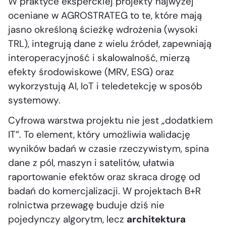
W praktyce eksperckiej projekty najwyżej
oceniane w AGROSTRATEG to te, które mają
jasno określoną ścieżkę wdrożenia (wysoki
TRL), integrują dane z wielu źródeł, zapewniają
interoperacyjność i skalowalność, mierzą
efekty środowiskowe (MRV, ESG) oraz
wykorzystują AI, IoT i teledetekcję w sposób
systemowy.
Cyfrowa warstwa projektu nie jest „dodatkiem
IT”. To element, który umożliwia walidację
wyników badań w czasie rzeczywistym, spina
dane z pól, maszyn i satelitów, ułatwia
raportowanie efektów oraz skraca drogę od
badań do komercjalizacji. W projektach B+R
rolnictwa przewagę buduje dziś nie
pojedynczy algorytm, lecz
architektura