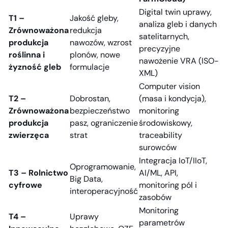
Digital twin uprawy,
T1 –
Jakość gleby,
analiza gleb i danych
Zrównoważona
redukcja
satelitarnych,
produkcja
nawozów, wzrost
precyzyjne
roślinna i
plonów, nowe
nawożenie VRA (ISO-
żyzność gleb
formulacje
XML)
Computer vision
T2 –
Dobrostan,
(masa i kondycja),
Zrównoważona
bezpieczeństwo
monitoring
produkcja
pasz, ograniczenie
środowiskowy,
zwierzęca
strat
traceability
surowców
Integracja IoT/IIoT,
Oprogramowanie,
T3 – Rolnictwo
AI/ML, API,
Big Data,
cyfrowe
monitoring pól i
interoperacyjność
zasobów
Monitoring
T4 –
Uprawy
parametrów