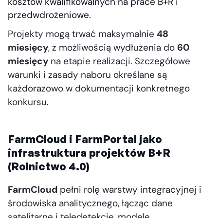
kosztów kwalifikowalnych na prace B+R i
przedwdrożeniowe.
Projekty mogą trwać maksymalnie
48
miesięcy
, z możliwością wydłużenia do
60
miesięcy
na etapie realizacji. Szczegółowe
warunki i zasady naboru określane są
każdorazowo w dokumentacji konkretnego
konkursu.
FarmCloud i FarmPortal jako
infrastruktura projektów B+R
(Rolnictwo 4.0)
FarmCloud
pełni rolę warstwy integracyjnej i
środowiska analitycznego, łącząc dane
satelitarne i teledetekcję, modele