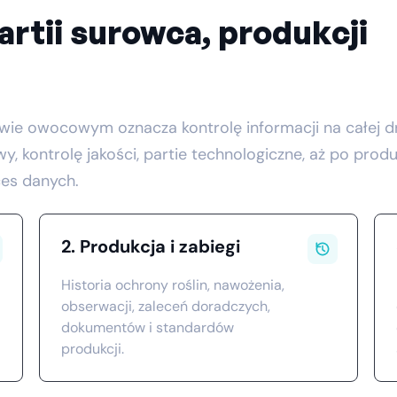
artii surowca, produkcji
twie owocowym oznacza kontrolę informacji na całej 
tawy, kontrolę jakości, partie technologiczne, aż po pr
es danych.
2. Produkcja i zabiegi
Historia ochrony roślin, nawożenia,
obserwacji, zaleceń doradczych,
dokumentów i standardów
produkcji.