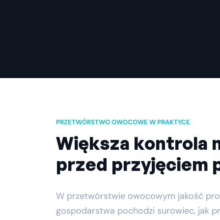
PRZETWÓRSTWO OWOCOWE W PRAKTYCE
Większa kontrola 
przed przyjęciem p
W przetwórstwie owocowym jakość produkt
gospodarstwa pochodzi surowiec, jak pro