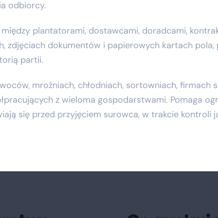
ia odbiorcy.
między plantatorami, dostawcami, doradcami, kontrakt
ch, zdjęciach dokumentów i papierowych kartach pola,
rią partii.
woców, mroźniach, chłodniach, sortowniach, firmach
ółpracujących z wieloma gospodarstwami. Pomaga ogra
ają się przed przyjęciem surowca, w trakcie kontroli 