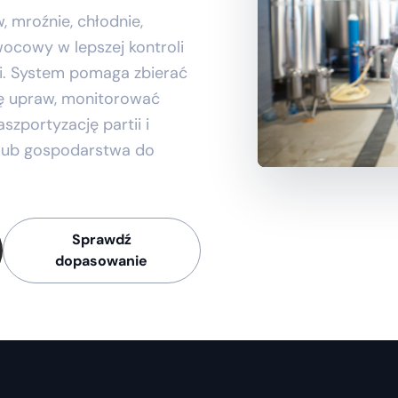
 mroźnie, chłodnie,
wocowy w lepszej kontroli
ci. System pomaga zbierać
ię upraw, monitorować
zportyzację partii i
i lub gospodarstwa do
Sprawdź
dopasowanie