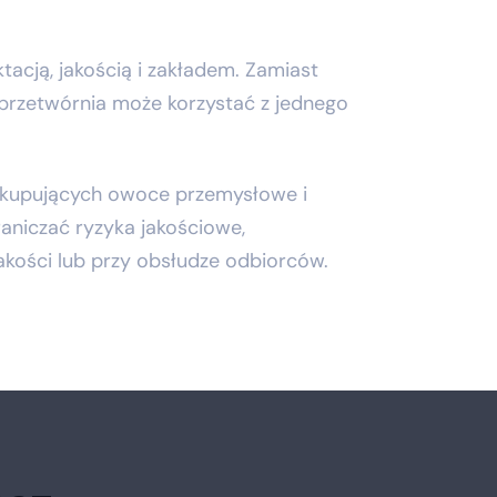
acją, jakością i zakładem. Zamiast
 przetwórnia może korzystać z jednego
 skupujących owoce przemysłowe i
niczać ryzyka jakościowe,
jakości lub przy obsłudze odbiorców.