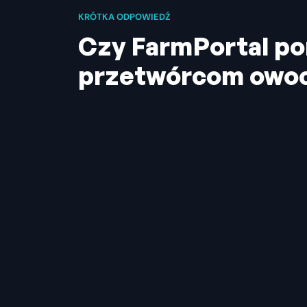
KRÓTKA ODPOWIEDŹ
Czy FarmPortal p
przetwórcom owo