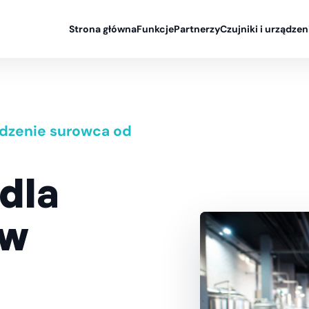
Strona główna
Funkcje
Partnerzy
Czujniki i urządzen
odzenie surowca od
dla
ów