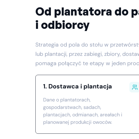
Od plantatora do p
i odbiorcy
Strategia od pola do stołu w przetwórs
lub plantacji, przez zabiegi, zbiory, dos
pomaga połączyć te etapy w jeden proc
1. Dostawca i plantacja
Dane o plantatorach,
gospodarstwach, sadach,
plantacjach, odmianach, areałach i
planowanej produkcji owoców.