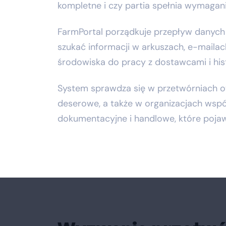
kompletne i czy partia spełnia wymagan
FarmPortal porządkuje przepływ danych 
szukać informacji w arkuszach, e-maila
środowiska do pracy z dostawcami i histo
System sprawdza się w przetwórniach o
deserowe, a także w organizacjach wsp
dokumentacyjne i handlowe, które pojawi