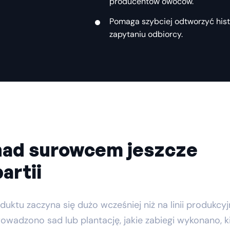
producentów owoców.
Pomaga szybciej odtworzyć histor
zapytaniu odbiorcy.
nad surowcem jeszcze
artii
u zaczyna się dużo wcześniej niż na linii produkcyjn
wadzono sad lub plantację, jakie zabiegi wykonano, k