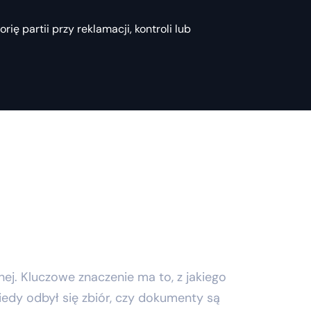
ię partii przy reklamacji, kontroli lub
ej. Kluczowe znaczenie ma to, z jakiego
iedy odbył się zbiór, czy dokumenty są