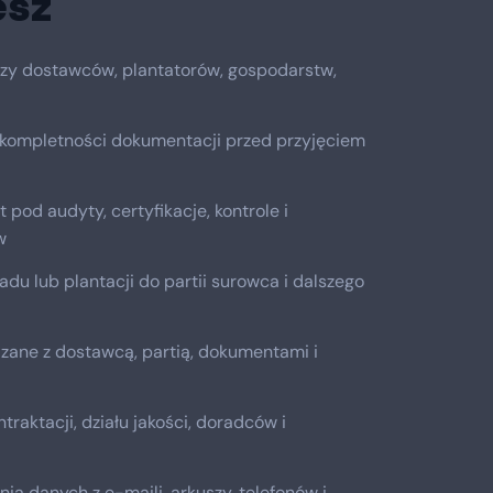
esz
zy dostawców, plantatorów, gospodarstw,
kompletności dokumentacji przed przyjęciem
pod audyty, certyfikacje, kontrole i
w
sadu lub plantacji do partii surowca i dalszego
ązane z dostawcą, partią, dokumentami i
raktacji, działu jakości, doradców i
ia danych z e-maili, arkuszy, telefonów i