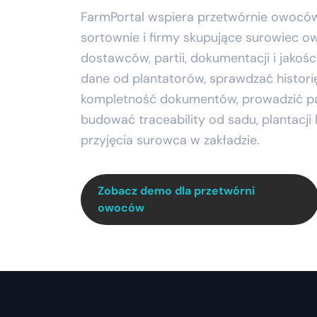
FarmPortal wspiera przetwórnie owoców,
sortownie i firmy skupujące surowiec o
dostawców, partii, dokumentacji i jakoś
dane od plantatorów, sprawdzać histor
kompletność dokumentów, prowadzić pas
budować traceability od sadu, plantacj
przyjęcia surowca w zakładzie.
Zobacz demo dla przetwórni
owoców