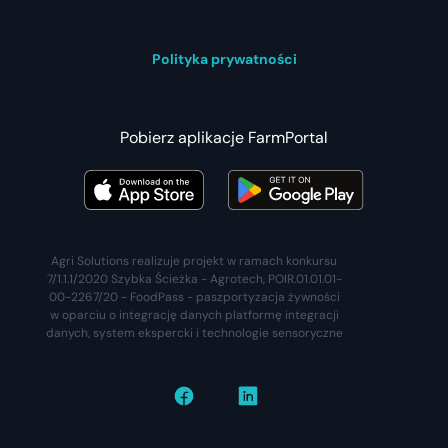
Polityka prywatności
Pobierz aplikacje FarmPortal
Agri Solutions realizuje projekt w ramach konkursu
7/1.1.1/2020 Szybka Ścieżka - Agrotech, POIR.01.01.01-
00-2267/20 - FoodPass - paszportyzacja żywności
w oparciu o integrację danych platformę integracji
danych, system ekspercki i technologie sensoryczne