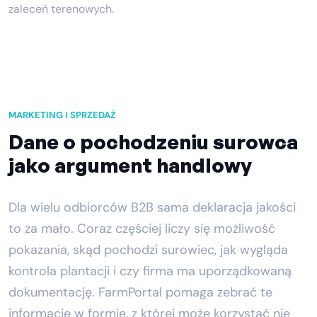
zaleceń terenowych.
MARKETING I SPRZEDAŻ
Dane o pochodzeniu surowca
jako argument handlowy
Dla wielu odbiorców B2B sama deklaracja jakości
to za mało. Coraz częściej liczy się możliwość
pokazania, skąd pochodzi surowiec, jak wygląda
kontrola plantacji i czy firma ma uporządkowaną
dokumentację. FarmPortal pomaga zebrać te
informacje w formie, z której może korzystać nie