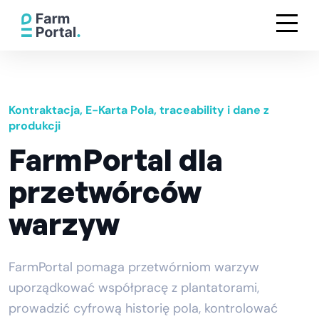
Kontraktacja, E-Karta Pola, traceability i dane z
produkcji
FarmPortal dla
przetwórców
warzyw
FarmPortal pomaga przetwórniom warzyw
uporządkować współpracę z plantatorami,
prowadzić cyfrową historię pola, kontrolować