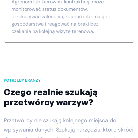
Agronom lub kierownik kontraktacji może
monitorować status dokumentów,
przekazywać zalecenia, zbierać informacje z
gospodarstwa i reagować na braki bez
czekania na kolejną wizytę terenową.
POTRZEBY BRANŻY
Czego realnie szukają
przetwórcy warzyw?
Przetwórcy nie szukają kolejnego miejsca do
wpisywania danych. Szukają narzędzia, które skróci