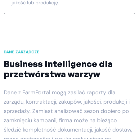
jakość lub produkcję.
DANE ZARZĄDCZE
Business Intelligence dla
przetwórstwa warzyw
Dane z FarmPortal mogą zasilać raporty dla
zarządu, kontraktacji, zakupów, jakości, produkcji i
sprzedaży. Zamiast analizować sezon dopiero po
zamknięciu kampanii, firma może na bieżąco
śledzić kompletność dokumentacji, jakość dostaw,