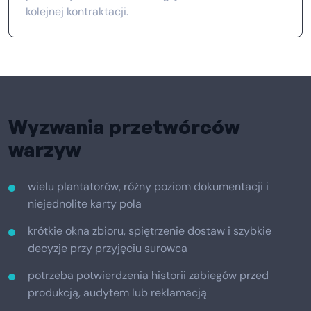
kolejnej kontraktacji.
Wyzwania przetwórców
warzyw
wielu plantatorów, różny poziom dokumentacji i
niejednolite karty pola
krótkie okna zbioru, spiętrzenie dostaw i szybkie
decyzje przy przyjęciu surowca
potrzeba potwierdzenia historii zabiegów przed
produkcją, audytem lub reklamacją