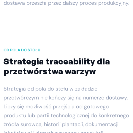
dostawa przeszła przez dalszy proces produkcyjny.
OD POLA DO STOŁU
Strategia traceability dla
przetwórstwa warzyw
Strategia od pola do stołu w zakładzie
przetwórczym nie kończy się na numerze dostawy.
Liczy się możliwość przejścia od gotowego
produktu lub partii technologicznej do konkretnego
źródła surowca, historii plantacji, dokumentacji