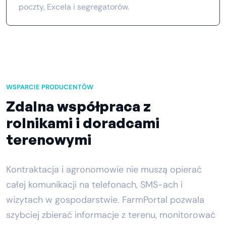
poczty, Excela i segregatorów.
WSPARCIE PRODUCENTÓW
Zdalna współpraca z
rolnikami i doradcami
terenowymi
Kontraktacja i agronomowie nie muszą opierać
całej komunikacji na telefonach, SMS-ach i
wizytach w gospodarstwie. FarmPortal pozwala
szybciej zbierać informacje z terenu, monitorować