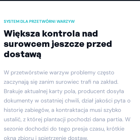
SYSTEM DLA PRZETWÓRNI WARZYW
Większa kontrola nad
surowcem jeszcze przed
dostawą
W przetwórstwie warzyw problemy często
zaczynają się zanim surowiec trafi na zakład.
Brakuje aktualnej karty pola, producent dosyła
dokumenty w ostatniej chwili, dział jakości pyta o
historię zabiegów, a kontraktacja musi szybko
ustalić, z której plantacji pochodzi dana partia. W
sezonie dochodzi do tego presja czasu, krótkie
okna zbioru i spiętrzenie dostaw.