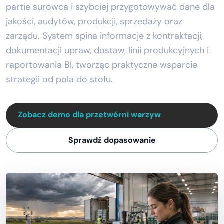
partie surowca i szybciej przygotowywać dane dla
jakości, audytów, produkcji, sprzedaży oraz
zarządu. System spina informacje z kontraktacji,
dokumentacji upraw, dostaw, linii produkcyjnych i
raportowania BI, tworząc praktyczne wsparcie
strategii od pola do stołu.
Zobacz demo dla przetwórni warzyw
Sprawdź dopasowanie