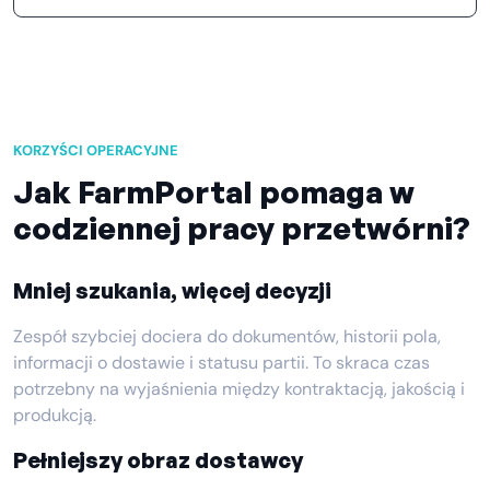
KORZYŚCI OPERACYJNE
Jak FarmPortal pomaga w
codziennej pracy przetwórni?
Mniej szukania, więcej decyzji
Zespół szybciej dociera do dokumentów, historii pola,
informacji o dostawie i statusu partii. To skraca czas
potrzebny na wyjaśnienia między kontraktacją, jakością i
produkcją.
Pełniejszy obraz dostawcy