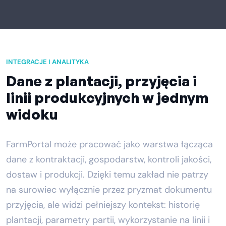
INTEGRACJE I ANALITYKA
Dane z plantacji, przyjęcia i
linii produkcyjnych w jednym
widoku
FarmPortal może pracować jako warstwa łącząca
dane z kontraktacji, gospodarstw, kontroli jakości,
dostaw i produkcji. Dzięki temu zakład nie patrzy
na surowiec wyłącznie przez pryzmat dokumentu
przyjęcia, ale widzi pełniejszy kontekst: historię
plantacji, parametry partii, wykorzystanie na linii i