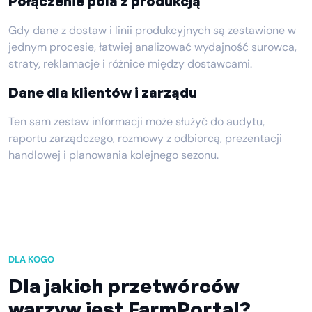
Połączenie pola z produkcją
Gdy dane z dostaw i linii produkcyjnych są zestawione w
jednym procesie, łatwiej analizować wydajność surowca,
straty, reklamacje i różnice między dostawcami.
Dane dla klientów i zarządu
Ten sam zestaw informacji może służyć do audytu,
raportu zarządczego, rozmowy z odbiorcą, prezentacji
handlowej i planowania kolejnego sezonu.
DLA KOGO
Dla jakich przetwórców
warzyw jest FarmPortal?